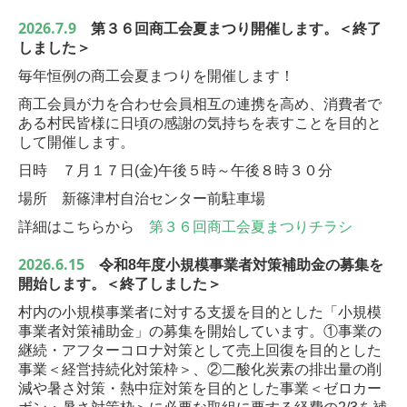
2026.7.9
第３６回商工会夏まつり開催します。＜終了
しました＞
毎年恒例の商工会夏まつりを開催します！
商工会員が力を合わせ会員相互の連携を高め、消費者で
ある村民皆様に日頃の感謝の気持ちを表すことを目的と
して開催します。
日時 ７月１７日(金)午後５時～午後８時３０分
場所 新篠津村自治センター前駐車場
詳細はこちらから
第３６回商工会夏まつりチラシ
2026.6.15
令和8年度小規模事業者対策補助金の募集を
開始します。＜終了しました＞
村内の小規模事業者に対する支援を目的とした「小規模
事業者対策補助金」の募集を開始しています。①事業の
継続・アフターコロナ対策として売上回復を目的とした
事業＜経営持続化対策枠＞、②二酸化炭素の排出量の削
減や暑さ対策・熱中症対策を目的とした事業＜ゼロカー