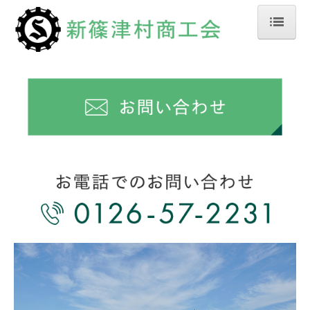
ホーム
商工会について
広報誌「こんにちは」
リンク集
支援業務について
入会のご案内
会員一覧
会員の商品紹介
観光